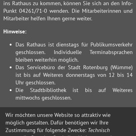
ins Rathaus zu kommen, können Sie sich an den Info-
Punkt 04261/71-0 wenden. Die Mitarbeiterinnen und
Mitarbeiter helfen Ihnen gerne weiter.
Hinweise:
Das Rathaus ist dienstags für Publikumsverkehr
geschlossen. Individuelle Terminabsprachen
bleiben weiterhin möglich.
Das Servicebüro der Stadt Rotenburg (Wümme)
ist bis auf Weiteres donnerstags von 12 bis 14
Uhr geschlossen.
Die Stadtbibliothek ist bis auf Weiteres
mittwochs geschlossen.
Montag:
von
08:30
bis
12:00
Uhr
Wir möchten unsere Website so attraktiv wie
Mittwoch:
von
08:30
bis
12:00
Uhr
möglich gestalten. Dafür benötigen wir Ihre
Zustimmung für folgende Zwecke:
Technisch
Donnerstag:
von
08:30
bis
18:00
Uhr