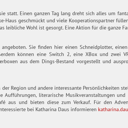
sie statt. Einen ganzen Tag lang dreht sich alles um fan
ke-Haus geschmückt und viele Kooperationspartner fülle
s leibliche Wohl ist gesorgt. Eine Aktion für die ganze Fa
ngeboten. Sie finden hier einen Schneidplotter, einen 
Außerdem können eine Switch 2, eine XBox und zwei VR
rboxen aus dem Dings-Bestand vorgestellt und ausprob
us der Region und andere interessante Persönlichkeiten ste
e Aufführungen, literarische Musikveranstaltungen und 
é aus und bieten diese zum Verkauf. Für den Advent
teressierte bei Katharina Daus informieren
katharina.d