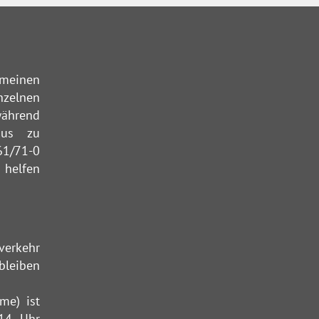
emeinen
nzelnen
während
aus zu
61/71-0
 helfen
verkehr
bleiben
me) ist
 14 Uhr