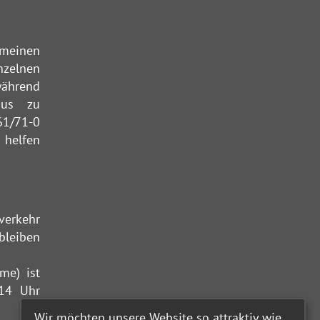
emeinen
nzelnen
während
aus zu
61/71-0
 helfen
verkehr
bleiben
me) ist
 14 Uhr
Wir möchten unsere Website so attraktiv wie